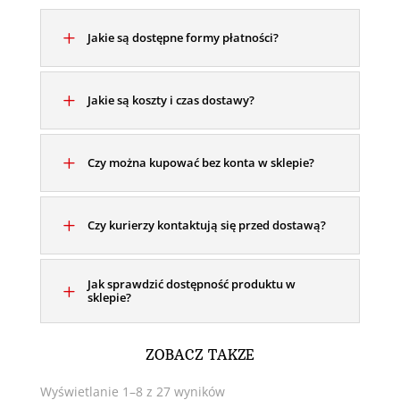
E92
L
Jakie są dostępne formy płatności?
E93
MULTIFUNKCJA
ALCANTARA
L
Jakie są koszty i czas dostawy?
L
Czy można kupować bez konta w sklepie?
L
Czy kurierzy kontaktują się przed dostawą?
Jak sprawdzić dostępność produktu w
L
sklepie?
ZOBACZ TAKŻE
Wyświetlanie 1–8 z 27 wyników