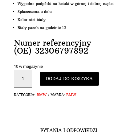
Wygodne podpórki na kciuki w górnej i dolnej części
Spłaszczona u dołu
Kolor nici biały
Biały pasek na godzinie 12
Numer referencyjny
(OE) 32306797892
10 w magazynie
ILOŚĆ
DODAJ DO KOSZYKA
KIEROWNICA
DO
BMW
BMW
BMW
KATEGORIA:
MARKA:
E81
E82
E87
E88
E90
PYTANIA I ODPOWIEDZI
E91